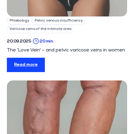
Phlebology
Pelvic venous insufficiency
Varicose veins of the intimate area
20.09.2025
20 min
The 'Love Vein' – and pelvic varicose veins in women
Read more