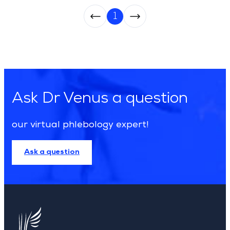
1
Archive Paginat
Ask Dr Venus a question
our virtual phlebology expert!
Ask a question