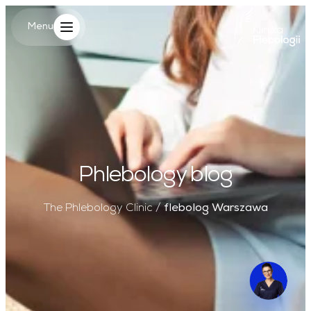
Main Logo
Menu
Menu
Phlebology blog
The Phlebology Clinic
/
flebolog Warszawa