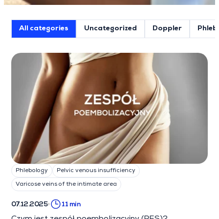
All categories
Uncategorized
Doppler
Phleb
Posts List
Phlebology
Pelvic venous insufficiency
Varicose veins of the intimate area
07.12.2025
11 min