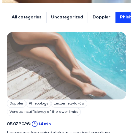
All categories
Uncategorized
Doppler
Phleb
Posts List
Doppler
Phlebology
Leczenie żylaków
Venous insufficiency of the lower limbs
05.07.2026
14 min