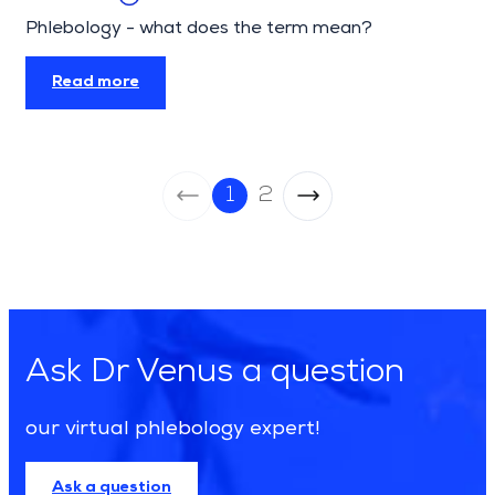
Phlebology - what does the term mean?
Read more
1
2
Archive Paginat
Ask Dr Venus a question
our virtual phlebology expert!
Ask a question