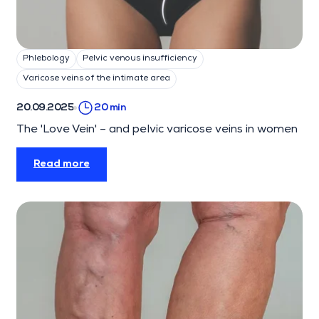
Phlebology
Pelvic venous insufficiency
Varicose veins of the intimate area
20.09.2025
20 min
The 'Love Vein' – and pelvic varicose veins in women
Read more