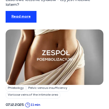
Laserowe leczenie żylaków – czy jest możliwe
latem?
Read more
Phlebology
Pelvic venous insufficiency
Varicose veins of the intimate area
07.12.2025
11 min