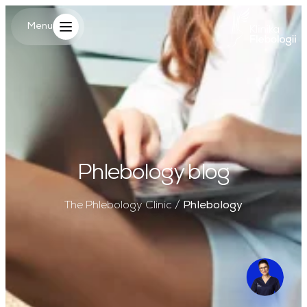
Main Logo
Menu
Menu
Phlebology blog
The Phlebology Clinic
/
Phlebology