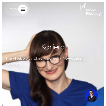
Main Logo
Menu
Menu
Kariera
The Phlebology Clinic
/
Career
/
Nowoczesny
flebolog