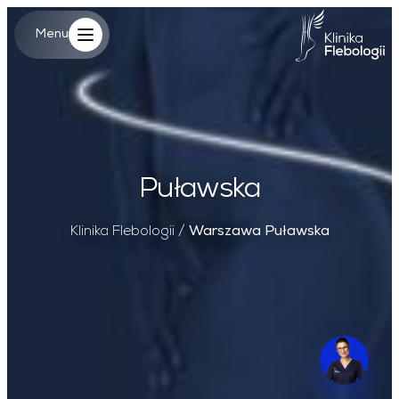
Warszawa Puławska
Główne log
Menu
Menu
Puławska
Klinika Flebologii
/
Warszawa Puławska