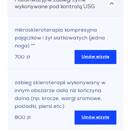
Małoinwazyjne zabiegi żylne
wykonywane pod kontrolą USG
mikroskleroterapia kompresyjna
pajączków i żył siatkowatych (jedna
noga) **
700 zł
Umów wizytę
zabieg skleroterapii wykonywany w
innym obszarze ciała niż kończyna
dolna (np. krocze, wargi sromowe,
pośladki, piersi etc.)
800 zł
Umów wizytę