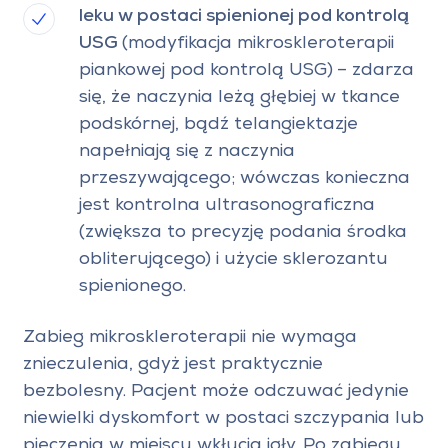
leku w postaci spienionej pod kontrolą
USG
(modyfikacja mikroskleroterapii
piankowej pod kontrolą USG)
– zdarza
się, że naczynia leżą głębiej w tkance
podskórnej, bądź telangiektazje
napełniają się z naczynia
przeszywającego; wówczas konieczna
jest kontrolna ultrasonograficzna
(zwiększa to precyzję podania środka
obliterującego) i użycie sklerozantu
spienionego.
Zabieg mikroskleroterapii nie wymaga
znieczulenia, gdyż jest praktycznie
bezbolesny. Pacjent może odczuwać jedynie
niewielki dyskomfort w postaci szczypania lub
pieczenia w miejscu wkłucia igły. Po zabiegu,