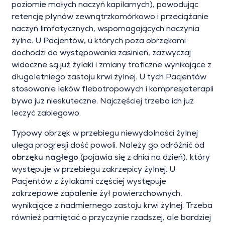
poziomie małych naczyń kapilarnych), powodując
retencję płynów zewnątrzkomórkowo i przeciążanie
naczyń limfatycznych, wspomagających naczynia
żylne. U Pacjentów, u których poza obrzękami
dochodzi do występowania zasinień, zazwyczaj
widoczne są już żylaki i zmiany troficzne wynikające z
długoletniego zastoju krwi żylnej. U tych Pacjentów
stosowanie leków flebotropowych i kompresjoterapii
bywa już nieskuteczne. Najczęściej trzeba ich już
leczyć zabiegowo.
Typowy obrzęk w przebiegu niewydolności żylnej
ulega progresji dość powoli. Należy go odróżnić od
obrzęku nagłego
(pojawia się z dnia na dzień), który
występuje w przebiegu zakrzepicy żylnej. U
Pacjentów z żylakami częściej występuje
zakrzepowe zapalenie żył powierzchownych,
wynikające z nadmiernego zastoju krwi żylnej. Trzeba
również pamiętać o przyczynie rzadszej, ale bardziej