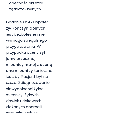
obecność przetok
tętniczo-żylnych
Badanie
USG Doppler
żył kończyn dolnych
jest bezbolesne i nie
wymaga specjalnego
przygotowania. W
przypadku oceny
żył
jamy brzusznej i
miednicy małej z oceną
dna miednicy
konieczne
jest, by Pacjent był na
czczo. Zdiagnozowanie
niewydolności żylnej
miednicy, żylnych
zjawisk uciskowych,
złożonych anomalii