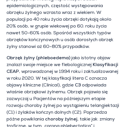
epidemiologicznych, częstość występowania
obrzęku żylnego wzrasta wraz z wiekiem. W
populacji po 40 roku życia obrzęki dotykają około
20% osób, w grupie wiekowej po 60. roku życia
nawet 50-60% osób. Spośród wszystkich typów
obrzęków kończynowych u osób dorosłych obrzęk
żylny stanowi aż 60–80% przypadków.
Obrzęk żylny (phleboedema)
jako istotny objaw
znalazł swoje miejsce we flebologicznej
Klasyfikacji
CEAP
, wprowadzonej w 1994 roku i zaktualizowanej
w roku 2020. W tej klasyfikacji litera C oznacza
objawy kliniczne (Clinical), gdzie
C3
odpowiada
właśnie obrzękowi żylnemu. Obrzęk pojawia się
zazwyczaj u Pacjentów na późniejszym etapie
rozwoju choroby żylnej po wystąpieniu telangiektazji
(C1) i żylaków kończyn dolnych (C2). Poprzedza
późne powikłania
choroby żylnej
, takie jak: zmiany
troficzne, w tym „corona phlebectatica” i