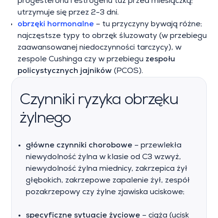
progesteronu i estrogenu tuż przed miesiączką;
utrzymuje się przez 2-3 dni.
obrzęki hormonalne
– tu przyczyny bywają różne;
najczęstsze typy to obrzęk śluzowaty (w przebiegu
zaawansowanej niedoczynności tarczycy), w
zespole Cushinga czy w przebiegu
zespołu
policystycznych jajników
(PCOS).
Czynniki ryzyka obrzęku
żylnego
główne czynniki chorobowe
– przewlekła
niewydolność żylna w klasie od C3 wzwyż,
niewydolność żylna miednicy, zakrzepica żył
głębokich, zakrzepowe zapalenie żył, zespół
pozakrzepowy czy żylne zjawiska uciskowe;
specyficzne sytuacje życiowe
– ciąża (ucisk