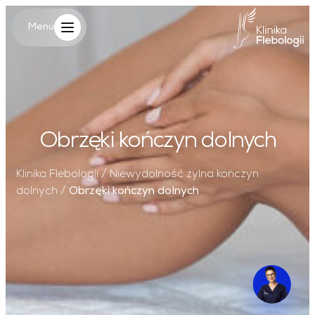
Główne log
Menu
Menu
Obrzęki kończyn dolnych
Klinika Flebologii
/
Niewydolność żylna kończyn
dolnych
/
Obrzęki kończyn dolnych