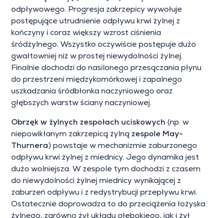
odpływowego. Progresja zakrzepicy wywołuje
postępujące utrudnienie odpływu krwi żylnej z
kończyny i coraz większy wzrost ciśnienia
śródżylnego. Wszystko oczywiście postępuje dużo
gwałtowniej niż w prostej niewydolności żylnej.
Finalnie dochodzi do nasilonego przesączania płynu
do przestrzeni międzykomórkowej i zapalnego
uszkadzania śródbłonka naczyniowego oraz
głębszych warstw ściany naczyniowej.
Obrzęk w żylnych zespołach uciskowych
(np. w
niepowikłanym zakrzepicą żylną
zespole May-
Thurnera
) powstaje w mechanizmie zaburzonego
odpływu krwi żylnej z miednicy. Jego dynamika jest
dużo wolniejsza. W zespole tym dochodzi z czasem
do niewydolności żylnej miednicy wynikającej z
zaburzeń odpływu i z redystrybucji przepływu krwi.
Ostatecznie doprowadza to do przeciążenia łożyska
żylnego, zarówno żył układu głębokiego, jak i żył