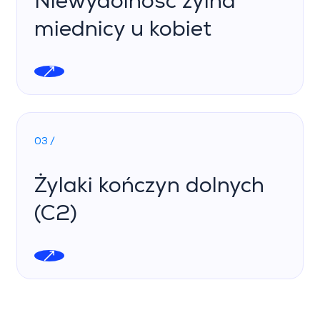
Niewydolność żylna
miednicy u kobiet
03 /
Żylaki kończyn dolnych
(C2)