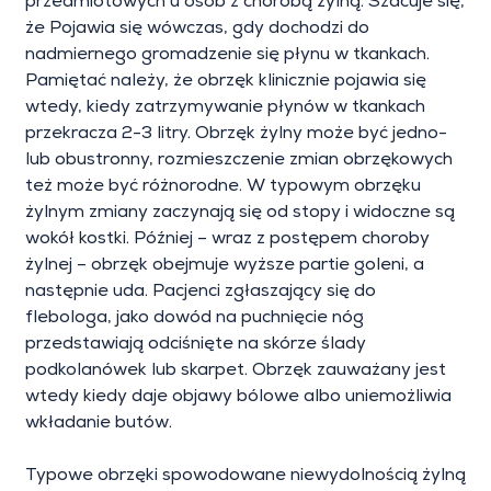
przedmiotowych u osób z chorobą żylną. Szacuje się,
że Pojawia się wówczas, gdy dochodzi do
nadmiernego gromadzenie się płynu w tkankach.
Pamiętać należy, że obrzęk klinicznie pojawia się
wtedy, kiedy zatrzymywanie płynów w tkankach
przekracza 2-3 litry. Obrzęk żylny może być jedno-
lub obustronny, rozmieszczenie zmian obrzękowych
też może być różnorodne. W typowym obrzęku
żylnym zmiany zaczynają się od stopy i widoczne są
wokół kostki. Później – wraz z postępem choroby
żylnej – obrzęk obejmuje wyższe partie goleni, a
następnie uda. Pacjenci zgłaszający się do
flebologa, jako dowód na puchnięcie nóg
przedstawiają odciśnięte na skórze ślady
podkolanówek lub skarpet. Obrzęk zauważany jest
wtedy kiedy daje objawy bólowe albo uniemożliwia
wkładanie butów.
Typowe obrzęki spowodowane niewydolnością żylną