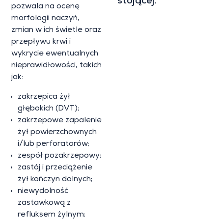
stojącej.
pozwala na ocenę
morfologii naczyń,
zmian w ich świetle oraz
przepływu krwi i
wykrycie ewentualnych
nieprawidłowości, takich
jak:
zakrzepica żył
głębokich (DVT);
zakrzepowe zapalenie
żył powierzchownych
i/lub perforatorów;
zespół pozakrzepowy;
zastój i przeciążenie
żył kończyn dolnych;
niewydolność
zastawkową z
refluksem żylnym;