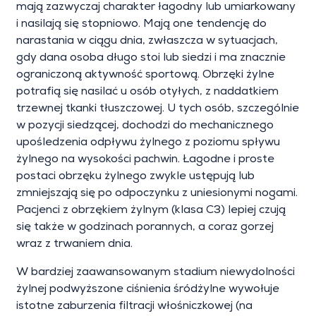
mają zazwyczaj charakter łagodny lub umiarkowany
i nasilają się stopniowo. Mają one tendencję do
narastania w ciągu dnia, zwłaszcza w sytuacjach,
gdy dana osoba długo stoi lub siedzi i ma znacznie
ograniczoną aktywność sportową. Obrzęki żylne
potrafią się nasilać u osób otyłych, z naddatkiem
trzewnej tkanki tłuszczowej. U tych osób, szczególnie
w pozycji siedzącej, dochodzi do mechanicznego
upośledzenia odpływu żylnego z poziomu spływu
żylnego na wysokości pachwin. Łagodne i proste
postaci obrzęku żylnego zwykle ustępują lub
zmniejszają się po odpoczynku z uniesionymi nogami.
Pacjenci z obrzękiem żylnym (klasa C3) lepiej czują
się także w godzinach porannych, a coraz gorzej
wraz z trwaniem dnia.
W bardziej zaawansowanym stadium niewydolności
żylnej podwyższone ciśnienia śródżylne wywołuje
istotne zaburzenia filtracji włośniczkowej (na