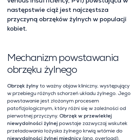
venous insufficiency, PVI) powstająca w
następstwie ciąż jest najczęstsza
przyczyną obrzęków żylnych w populacji
kobiet.
Mechanizm powstawania
obrzęku żylnego
Obrzęk żylny
to ważny objaw kliniczny, występujący
w przebiegu różnych schorzeń układu żylnego. Jego
powstawanie jest złożonym procesem
patofizjologicznym, który różni się w zależności od
pierwotnej przyczyny.
Obrzęk w przewlekłej
niewydolności żylnej
powstaje zazwyczaj wskutek
przeładowania łożyska żylnego krwią wtórnie do
niewydolności żylnej miednicy
(ang. overload).