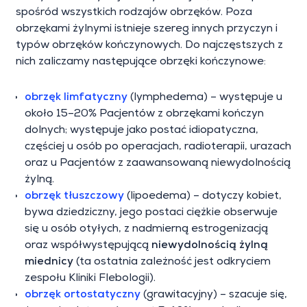
spośród wszystkich rodzajów obrzęków. Poza
obrzękami żylnymi istnieje szereg innych przyczyn i
typów obrzęków kończynowych. Do najczęstszych z
nich zaliczamy następujące obrzęki kończynowe:
obrzęk limfatyczny
(lymphedema)
– występuje u
około 15–20% Pacjentów z obrzękami kończyn
dolnych; występuje jako postać idiopatyczna,
częściej u osób po operacjach, radioterapii, urazach
oraz u Pacjentów z zaawansowaną niewydolnością
żylną.
obrzęk tłuszczowy
(lipoedema)
– dotyczy kobiet,
bywa dziedziczny, jego postaci ciężkie obserwuje
się u osób otyłych, z nadmierną estrogenizacją
oraz współwystępującą
niewydolnością żylną
miednicy
(ta ostatnia zależność jest odkryciem
zespołu Kliniki Flebologii).
obrzęk ortostatyczny
(grawitacyjny) – szacuje się,