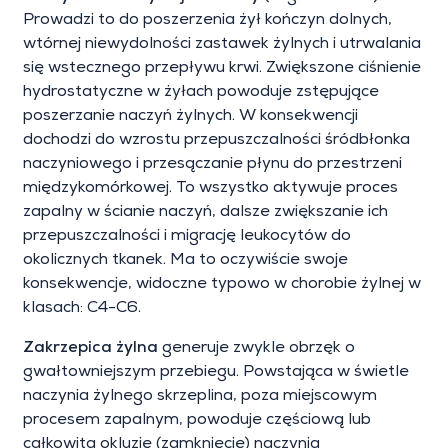
Prowadzi to do poszerzenia żył kończyn dolnych,
wtórnej niewydolności zastawek żylnych i utrwalania
się wstecznego przepływu krwi. Zwiększone ciśnienie
hydrostatyczne w żyłach powoduje zstępujące
poszerzanie naczyń żylnych. W konsekwencji
dochodzi do wzrostu przepuszczalności śródbłonka
naczyniowego i przesączanie płynu do przestrzeni
międzykomórkowej. To wszystko aktywuje proces
zapalny w ścianie naczyń, dalsze zwiększanie ich
przepuszczalności i migrację leukocytów do
okolicznych tkanek. Ma to oczywiście swoje
konsekwencje, widoczne typowo w chorobie żylnej w
klasach: C4-C6.
Zakrzepica żylna
generuje zwykle obrzęk o
gwałtowniejszym przebiegu. Powstająca w świetle
naczynia żylnego skrzeplina, poza miejscowym
procesem zapalnym, powoduje częściową lub
całkowitą okluzję (zamknięcie) naczynia