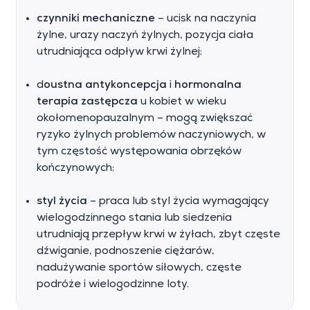
czynniki mechaniczne
– ucisk na naczynia
żylne, urazy naczyń żylnych, pozycja ciała
utrudniająca odpływ krwi żylnej;
d
oustna antykoncepcja
i
hormonalna
terapia zastępcza
u kobiet w wieku
okołomenopauzalnym – mogą zwiększać
ryzyko żylnych problemów naczyniowych, w
tym częstość występowania obrzęków
kończynowych;
styl życia
– praca lub styl życia wymagający
wielogodzinnego stania lub siedzenia
utrudniają przepływ krwi w żyłach, zbyt częste
dźwiganie, podnoszenie ciężarów,
nadużywanie sportów siłowych, częste
podróże i wielogodzinne loty.