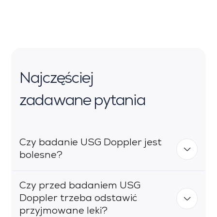
Najczęściej
zadawane pytania
Czy badanie USG Doppler jest
bolesne?
Czy przed badaniem USG
Nie, badanie USG Doppler jest całkowicie
Doppler trzeba odstawić
bezbolesne i nieinwazyjne. Pacjent może
przyjmowane leki?