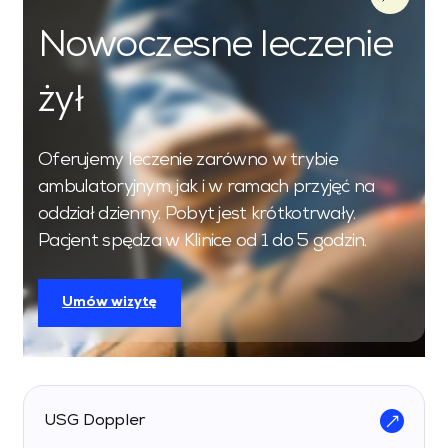
Nowoczesne leczenie
żył
Oferujemy leczenie zarówno w trybie
ambulatoryjnym, jak i w ramach przyjęć na
oddział dzienny. Pobyt jest krótkotrwały.
Pacjent spędza w Klinice od 1 do 5 godzin.
Umów wizytę
USG Doppler