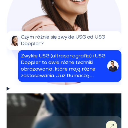
Czym różnie się zwykłe USG od USG
Doppler?
Zwykłe USG (ultrasonografia) i USG
Doppler to dwie różne techniki
obrazowania, które mają różne
zastosowania. Już tłumaczę… .