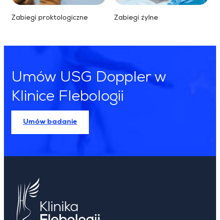
Zabiegi proktologiczne
Zabiegi żylne
Umów USG Doppler w
Klinice Flebologii
Umów badanie