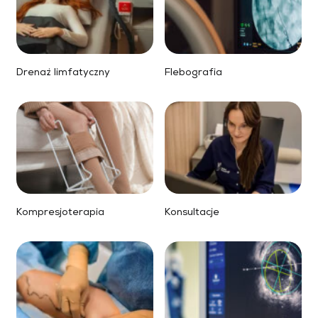
Drenaż limfatyczny
Flebografia
Kompresjoterapia
Konsultacje