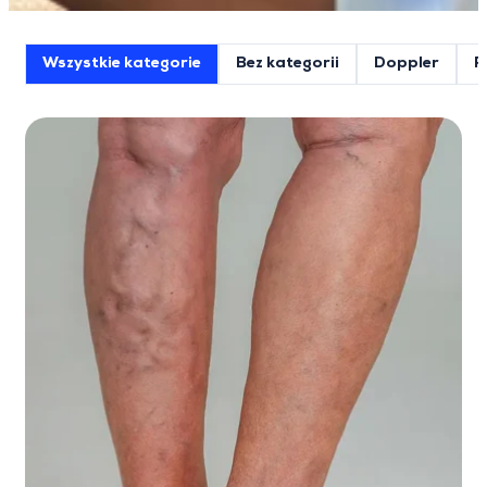
Wszystkie kategorie
Bez kategorii
Doppler
F
Lista postów