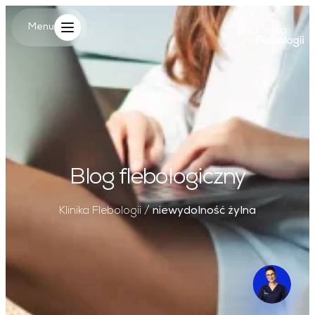
Główne log
Menu
Menu
Blog flebologiczny
Klinika Flebologii
/
niewydolność żylna